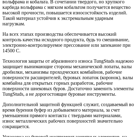
вольфрама и кобальта. В сочетании твердого, но хрупкого
карбида вольфрама с мягким кобальтом получается вещество
высокой прочности, повышается износостойкость изделий.
Такой материал устойчив к экстремальным ударным
нагрузкам.
На всех этапах производства обеспечивается высокий
контроль качества исходного продукта, будь то смешивание,
электронно-контролируемое прессование или запекание при
14500 С.
Технология защиты от абразивного износа TungStuds надежно
защищает вынимающие стороны механической лопаты, валы
дробилки, механизмы проходческих комбайнов, рабочие
поверхности расширителей, буровых лопаток (коронок), валы
комбайна для открытых горных разработок, рабочие
поверхности шнековых буров. Достаточно заменить элементы
TungStuds, а не дорогостоящие буровые инструменты.
Дополнительной защитной функцией служит, создаваемый во
время бурения буфер из добываемого материала, за счет
уменьшения прямого контакта с твердыми материалами,
износ металлических рабочих поверхностей значительно
сокращается.
Установка на буровой инструмент защитных элементов, на