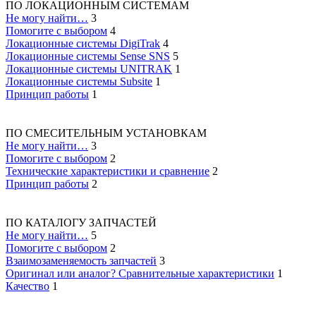
ПО ЛОКАЦИОННЫМ СИСТЕМАМ
Не могу найти…
3
Помогите с выбором
4
Локационные системы DigiTrak
4
Локационные системы Sense SNS
5
Локационные системы UNITRAK
1
Локационные системы Subsite
1
Принцип работы
1
ПО СМЕСИТЕЛЬНЫМ УСТАНОВКАМ
Не могу найти…
3
Помогите с выбором
2
Технические характеристики и сравнение
2
Принцип работы
2
ПО КАТАЛОГУ ЗАПЧАСТЕЙ
Не могу найти…
5
Помогите с выбором
2
Взаимозаменяемость запчастей
3
Оригинал или аналог? Сравнительные характеристики
1
Качество
1