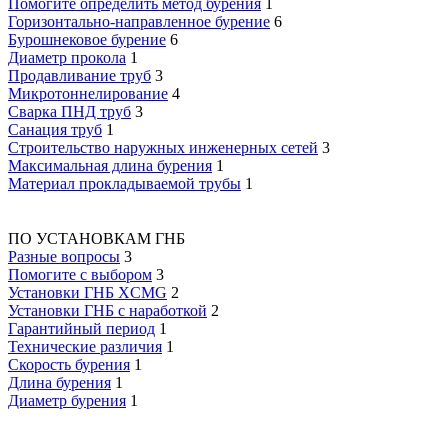
Помогите определить метод бурения
1
Горизонтально-направленное бурение
6
Бурошнековое бурение
6
Диаметр прокола
1
Продавливание труб
3
Микротоннелирование
4
Сварка ПНД труб
3
Санация труб
1
Строительство наружных инженерных сетей
3
Максимальная длина бурения
1
Материал прокладываемой трубы
1
ПО УСТАНОВКАМ ГНБ
Разные вопросы
3
Помогите с выбором
3
Установки ГНБ XCMG
2
Установки ГНБ с наработкой
2
Гарантийный период
1
Технические различия
1
Скорость бурения
1
Длина бурения
1
Диаметр бурения
1