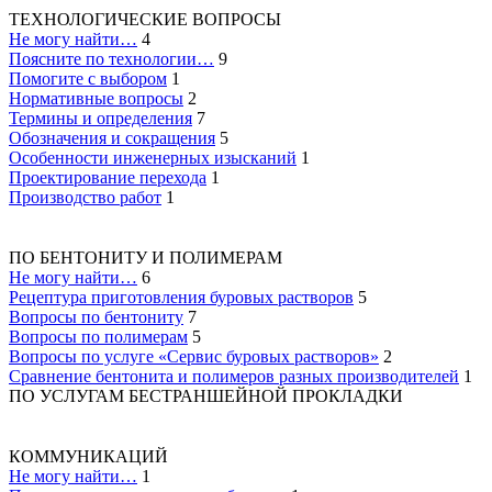
ТЕХНОЛОГИЧЕСКИЕ ВОПРОСЫ
Не могу найти…
4
Поясните по технологии…
9
Помогите с выбором
1
Нормативные вопросы
2
Термины и определения
7
Обозначения и сокращения
5
Особенности инженерных изысканий
1
Проектирование перехода
1
Производство работ
1
ПО БЕНТОНИТУ И ПОЛИМЕРАМ
Не могу найти…
6
Рецептура приготовления буровых растворов
5
Вопросы по бентониту
7
Вопросы по полимерам
5
Вопросы по услуге «Сервис буровых растворов»
2
Сравнение бентонита и полимеров разных производителей
1
ПО УСЛУГАМ БЕСТРАНШЕЙНОЙ ПРОКЛАДКИ
КОММУНИКАЦИЙ
Не могу найти…
1